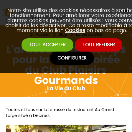
Notre site utilise des cookies nécessaires à son b
fonctionnement. Pour améliorer votre expérience
d’autres cookies peuvent être utilisés : vous pouv
choisir de les désactiver. Cela reste modifiable à t
moment via le lien
Cookies
en bas de page.
Accueil
Blog
La Vie du Club
TOUT ACCEPTER
TOUT REFUSER
L'arrivée du printemps
pour la 16ème soirée
CONFIGURER
du Club Plaisirs
Gourmands
La Vie du Club
Toutes et tous sur la terrasse du restaurant Au Grand
Large situé a Décines.