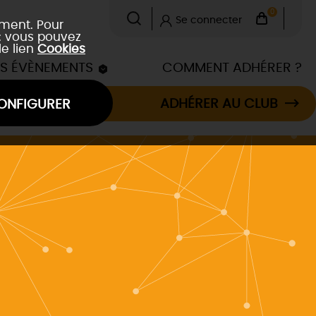
0
Se connecter
ement. Pour
 : vous pouvez
le lien
Cookies
ES ÉVÈNEMENTS
COMMENT ADHÉRER ?
ADHÉRER AU CLUB
ONFIGURER