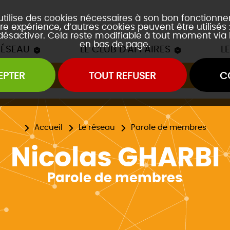
 utilise des cookies nécessaires à son bon fonctionn
re expérience, d’autres cookies peuvent être utilisés
 désactiver. Cela reste modifiable à tout moment via 
en bas de page.
RÉSEAU
LE CLUB D'AFFAIRES
L
EPTER
TOUT REFUSER
C
Les mâchons du Club
es soirées accords mets et vins
es event's "À la découverte de..."
Accueil
Le réseau
Parole de membres
Nicolas GHARBI
Parole de membres