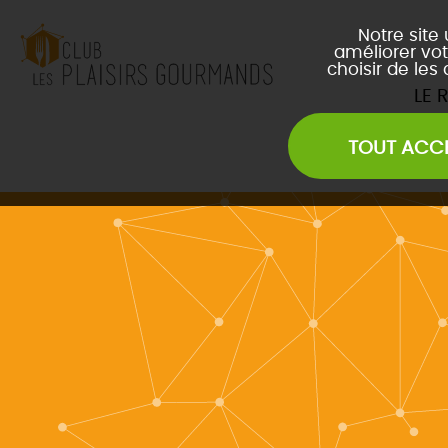
Notre site
améliorer vot
choisir de les
LE 
TOUT ACC
Les Soirées Network
Les Déjeuners du Club
L
Les Afterwork du Club
L
Évènements Inter Club