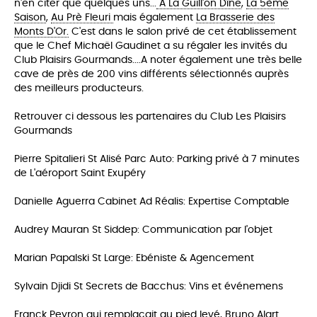
n'en citer que quelques uns...
A La Guill'on Dîne
,
La 5ème
Saison
,
Au Prè Fleuri
mais également
La Brasserie des
Monts D'Or.
C'est dans le salon privé de cet établissement
que le Chef Michaël Gaudinet a su régaler les invités du
Club Plaisirs Gourmands....A noter également
une très belle
cave de près de 200 vins différents sélectionnés auprès
des meilleurs producteurs.
Retrouver ci dessous les partenaires du Club Les Plaisirs
Gourmands
Pierre Spitalieri St Alisé Parc Auto: Parking privé à 7 minutes
de L'aéroport Saint Exupéry
Danielle Aguerra Cabinet Ad Réalis: Expertise Comptable
Audrey Mauran St Siddep: Communication par l'objet
Marian Papalski St Large: Ebéniste & Agencement
Sylvain Djidi St Secrets de Bacchus: Vins et événemens
Franck Peyron qui remplaçait au pied levé, Bruno Alart