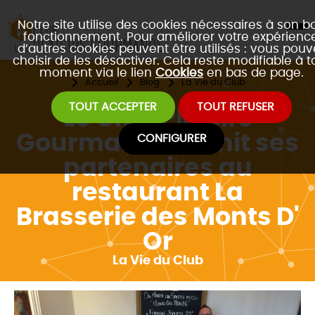
Notre site utilise des cookies nécessaires à son b
fonctionnement. Pour améliorer votre expérience
d’autres cookies peuvent être utilisés : vous pouv
choisir de les désactiver. Cela reste modifiable à t
moment via le lien
Cookies
en bas de page.
Accueil
Blog
La Vie du Club
TOUT ACCEPTER
TOUT REFUSER
Le Club Plaisirs
Gourmands réunit ses
CONFIGURER
partenaires au
restaurant La
Brasserie des Monts D'
Or
La Vie du Club