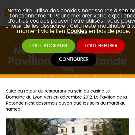
Notre site utilise des cookies nécessaires à son b
fonctionnement. Pour améliorer votre expérience
d’autres cookies peuvent être utilisés : vous pouv
choisir de les désactiver. Cela reste modifiable à t
moment via le lien
Cookies
en bas de page.
Accueil
Blog
TOUT ACCEPTER
TOUT REFUSER
Négociation avec Le
Pavillon de la Rotonde
CONFIGURER
Blog
Suite au retour du restaurant au sein du casino Le
Domaine du Lyon Vert en décembre 2012. Le Pavillon de la
Rotonde n'est désormais ouvert que les soirs du mardi au
samedi.