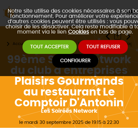
Notre site utilise des cookies nécessaires à son b
fonctionnement. Pour améliorer votre expérience
d’autres cookies peuvent être utilisés : vous pouv
choisir de les désactiver. Cela reste modifiable à t
moment via le lien
Cookies
en bas de page.
Accueil
Les évènements
Les 4 formats de réseautage 
TOUT ACCEPTER
TOUT REFUSER
99ème Soirée Network
CONFIGURER
du club d'entreprises
Plaisirs Gourmands
au restaurant Le
Comptoir D'Antonin
Les Soirées Network
le mardi 30 septembre 2025 de 19:15 à 22:30