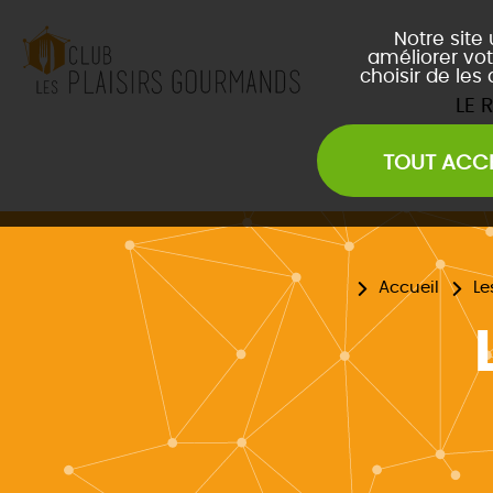
Notre site
améliorer vot
choisir de les
LE 
TOUT ACC
Les Soirées Network
Les Déjeuners du Club
L
Les Afterwork du Club
L
Évènements Inter Club
Accueil
Le