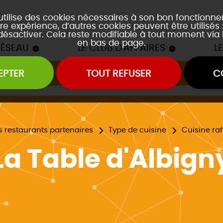
 utilise des cookies nécessaires à son bon fonctionn
re expérience, d’autres cookies peuvent être utilisés
 désactiver. Cela reste modifiable à tout moment via 
en bas de page.
RÉSEAU
LE CLUB D'AFFAIRES
L
EPTER
TOUT REFUSER
C
Les mâchons du Club
es soirées accords mets et vins
es event's "À la découverte de..."
s restaurants partenaires
Type de cuisine
Cuisine raf
La Table d'Albign