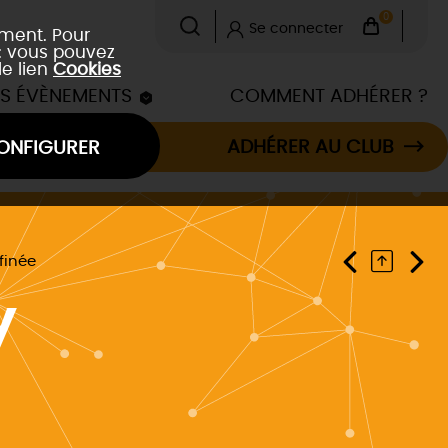
0
Se connecter
ement. Pour
 : vous pouvez
le lien
Cookies
ES ÉVÈNEMENTS
COMMENT ADHÉRER ?
ADHÉRER AU CLUB
ONFIGURER
finée
y