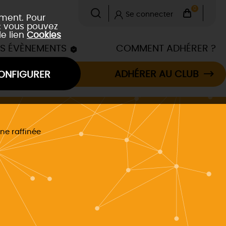
0
Se connecter
ement. Pour
 : vous pouvez
le lien
Cookies
ES ÉVÈNEMENTS
COMMENT ADHÉRER ?
ADHÉRER AU CLUB
ONFIGURER
ne raffinée