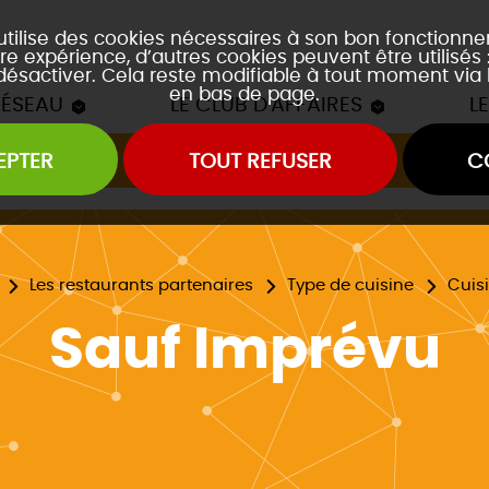
 utilise des cookies nécessaires à son bon fonctionn
re expérience, d’autres cookies peuvent être utilisés
 désactiver. Cela reste modifiable à tout moment via 
en bas de page.
RÉSEAU
LE CLUB D'AFFAIRES
L
EPTER
TOUT REFUSER
C
Les mâchons du Club
es soirées accords mets et vins
es event's "À la découverte de..."
Les restaurants partenaires
Type de cuisine
Cuisi
Sauf Imprévu