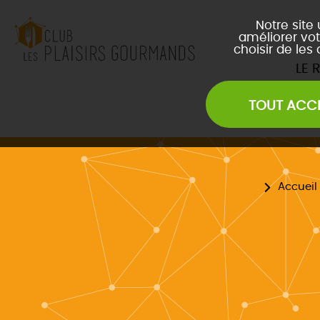
Notre site
améliorer vot
choisir de les
LE 
TOUT ACC
Les Soirées Network
Les Déjeuners du Club
L
Les Afterwork du Club
L
Évènements Inter Club
Accueil