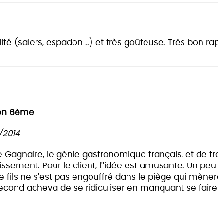
té (salers, espadon ..) et très goûteuse. Très bon rap
yon 6ème
/2014
rre Gagnaire, le génie gastronomique français, et de tr
dissement. Pour le client, l''idée est amusante. Un
fils ne s'est pas engouffré dans le piège qui mène
 second acheva de se ridiculiser en manquant se faire t