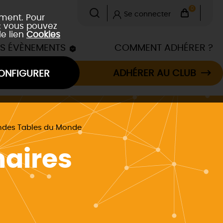
0
Se connecter
ement. Pour
 : vous pouvez
le lien
Cookies
ES ÉVÈNEMENTS
COMMENT ADHÉRER ?
ADHÉRER AU CLUB
ONFIGURER
ndes Tables du Monde
naires