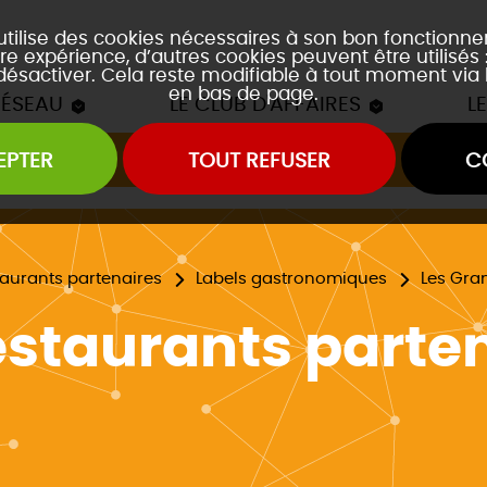
 utilise des cookies nécessaires à son bon fonctionn
re expérience, d’autres cookies peuvent être utilisés
 désactiver. Cela reste modifiable à tout moment via 
en bas de page.
RÉSEAU
LE CLUB D'AFFAIRES
L
EPTER
TOUT REFUSER
C
Les mâchons du Club
es soirées accords mets et vins
es event's "À la découverte de..."
taurants partenaires
Labels gastronomiques
Les Gra
estaurants parte