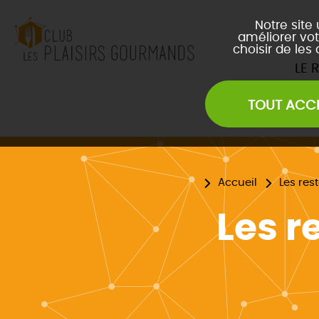
Notre site
améliorer vot
choisir de les
LE 
TOUT ACC
Les Soirées Network
Les Déjeuners du Club
L
Les Afterwork du Club
L
Évènements Inter Club
Accueil
Les res
Les r