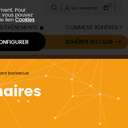
0
Se connecter
ement. Pour
 : vous pouvez
le lien
Cookies
ES ÉVÈNEMENTS
COMMENT ADHÉRER ?
ADHÉRER AU CLUB
ONFIGURER
rant barbecue
naires