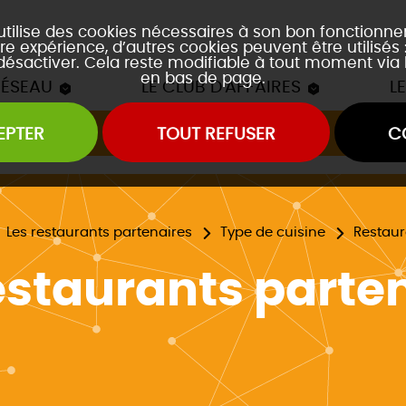
 utilise des cookies nécessaires à son bon fonctionn
re expérience, d’autres cookies peuvent être utilisés
 désactiver. Cela reste modifiable à tout moment via 
en bas de page.
RÉSEAU
LE CLUB D'AFFAIRES
L
EPTER
TOUT REFUSER
C
Les mâchons du Club
es soirées accords mets et vins
es event's "À la découverte de..."
Les restaurants partenaires
Type de cuisine
Restau
estaurants parte