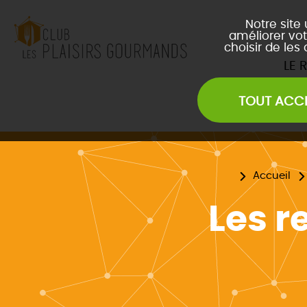
Notre site
améliorer vot
choisir de les
LE 
TOUT ACC
Les Soirées Network
Les Déjeuners du Club
L
Les Afterwork du Club
L
Évènements Inter Club
Accueil
Les r